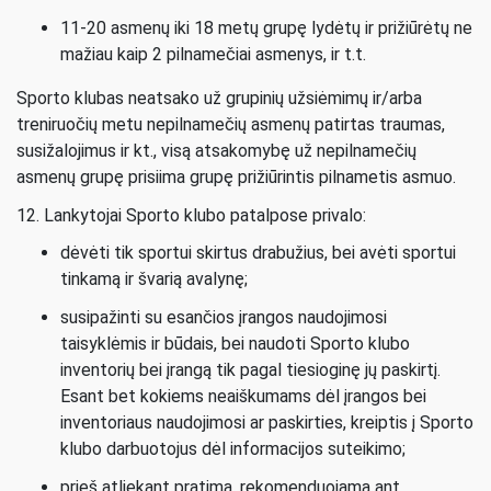
11-20 asmenų iki 18 metų grupę lydėtų ir prižiūrėtų ne
mažiau kaip 2 pilnamečiai asmenys, ir t.t.
Sporto klubas neatsako už grupinių užsiėmimų ir/arba
treniruočių metu nepilnamečių asmenų patirtas traumas,
susižalojimus ir kt., visą atsakomybę už nepilnamečių
asmenų grupę prisiima grupę prižiūrintis pilnametis asmuo.
12. Lankytojai Sporto klubo patalpose privalo:
dėvėti tik sportui skirtus drabužius, bei avėti sportui
tinkamą ir švarią avalynę;
susipažinti su esančios įrangos naudojimosi
taisyklėmis ir būdais, bei naudoti Sporto klubo
inventorių bei įrangą tik pagal tiesioginę jų paskirtį.
Esant bet kokiems neaiškumams dėl įrangos bei
inventoriaus naudojimosi ar paskirties, kreiptis į Sporto
klubo darbuotojus dėl informacijos suteikimo;
prieš atliekant pratimą, rekomenduojama ant