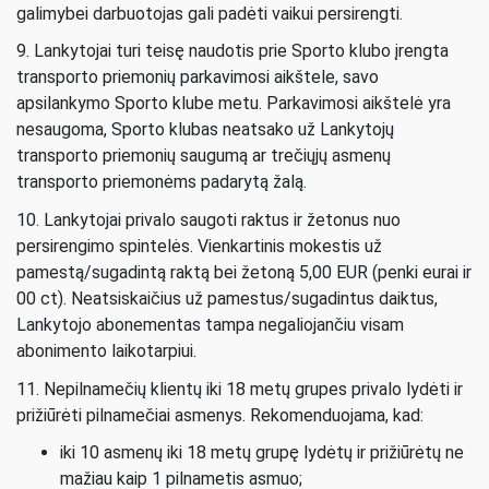
galimybei darbuotojas gali padėti vaikui persirengti.
9. Lankytojai turi teisę naudotis prie Sporto klubo įrengta
transporto priemonių parkavimosi aikštele, savo
apsilankymo Sporto klube metu. Parkavimosi aikštelė yra
nesaugoma, Sporto klubas neatsako už Lankytojų
transporto priemonių saugumą ar trečiųjų asmenų
transporto priemonėms padarytą žalą.
10. Lankytojai privalo saugoti raktus ir žetonus nuo
persirengimo spintelės. Vienkartinis mokestis už
pamestą/sugadintą raktą bei žetoną 5,00 EUR (penki eurai ir
00 ct). Neatsiskaičius už pamestus/sugadintus daiktus,
Lankytojo abonementas tampa negaliojančiu visam
abonimento laikotarpiui.
11. Nepilnamečių klientų iki 18 metų grupes privalo lydėti ir
prižiūrėti pilnamečiai asmenys. Rekomenduojama, kad:
iki 10 asmenų iki 18 metų grupę lydėtų ir prižiūrėtų ne
mažiau kaip 1 pilnametis asmuo;