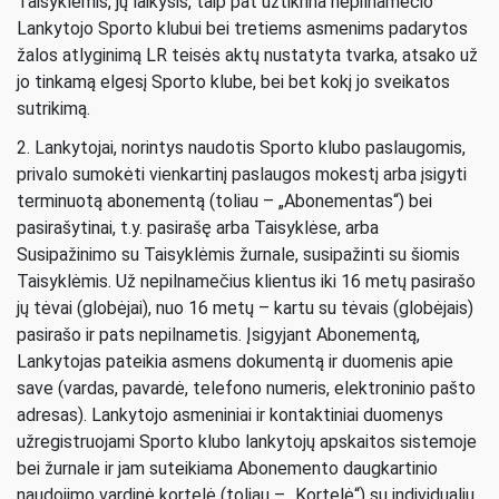
Taisyklėmis, jų laikysis, taip pat užtikrina nepilnamečio
Lankytojo Sporto klubui bei tretiems asmenims padarytos
žalos atlyginimą LR teisės aktų nustatyta tvarka, atsako už
jo tinkamą elgesį Sporto klube, bei bet kokį jo sveikatos
sutrikimą.
2. Lankytojai, norintys naudotis Sporto klubo paslaugomis,
privalo sumokėti vienkartinį paslaugos mokestį arba įsigyti
terminuotą abonementą (toliau – „Abonementas“) bei
pasirašytinai, t.y. pasirašę arba Taisyklėse, arba
Susipažinimo su Taisyklėmis žurnale, susipažinti su šiomis
Taisyklėmis. Už nepilnamečius klientus iki 16 metų pasirašo
jų tėvai (globėjai), nuo 16 metų – kartu su tėvais (globėjais)
pasirašo ir pats nepilnametis. Įsigyjant Abonementą,
Lankytojas pateikia asmens dokumentą ir duomenis apie
save (vardas, pavardė, telefono numeris, elektroninio pašto
adresas). Lankytojo asmeniniai ir kontaktiniai duomenys
užregistruojami Sporto klubo lankytojų apskaitos sistemoje
bei žurnale ir jam suteikiama Abonemento daugkartinio
naudojimo vardinė kortelė (toliau – „Kortelė“) su individualiu