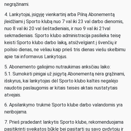
negrąžinami.
4. Lankytojai, įsigyję vienkartinį arba Pilną Abonementą
įleidžiami į Sporto klubą nuo 7 val iki 23 val darbo dienomis,
nuo 8 val iki 20 val šeštadieniais, ir nuo 9 val iki 21val
sekmadieniais. Sporto klubo administracija pasilieka teisę
keisti Sporto klubo darbo laiką, atsižvelgiant į švenčių ir
poilsio dienas, ne vėliau kaip prieš tris dienas viešu skelbimu
apie tai informavus Lankytojus.
5. Abonemento galiojimo nutraukimas anksčiau laiko:
5.1. Sumokėti pinigai už įsigytą Abonementą nėra grąžinami,
išskyrus, kai lankytojas dėl Sporto klubo kaltės negalėjo
naudotis paslaugomis ar kitais teisės aktais nustatytais
atvejais.
6. Apsilankymo trukmė Sporto klube darbo valandomis yra
neribojama.
7. Prieš pradedant lankytis Sporto klube, rekomenduojama
pasitikrinti sveikatos būklę bei pasitarti su savo gydytoju ir