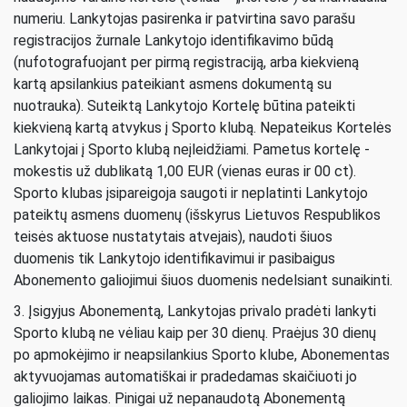
numeriu. Lankytojas pasirenka ir patvirtina savo parašu
registracijos žurnale Lankytojo identifikavimo būdą
(nufotografuojant per pirmą registraciją, arba kiekvieną
kartą apsilankius pateikiant asmens dokumentą su
nuotrauka). Suteiktą Lankytojo Kortelę būtina pateikti
kiekvieną kartą atvykus į Sporto klubą. Nepateikus Kortelės
Lankytojai į Sporto klubą neįleidžiami. Pametus kortelę -
mokestis už dublikatą 1,00 EUR (vienas euras ir 00 ct).
Sporto klubas įsipareigoja saugoti ir neplatinti Lankytojo
pateiktų asmens duomenų (išskyrus Lietuvos Respublikos
teisės aktuose nustatytais atvejais), naudoti šiuos
duomenis tik Lankytojo identifikavimui ir pasibaigus
Abonemento galiojimui šiuos duomenis nedelsiant sunaikinti.
3. Įsigyjus Abonementą, Lankytojas privalo pradėti lankyti
Sporto klubą ne vėliau kaip per 30 dienų. Praėjus 30 dienų
po apmokėjimo ir neapsilankius Sporto klube, Abonementas
aktyvuojamas automatiškai ir pradedamas skaičiuoti jo
galiojimo laikas. Pinigai už nepanaudotą Abonementą