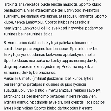
įsitikinti, ar sveikatos būklė leidžia naudotis Sporto klubo
paslaugomis. Visa atsakomybė dėl Lankytojo sveikatos
sutrikimų, nelaimingų atsitikimų, atsiradusių lankantis Sporto
klube, tenka Lankytojui. Sporto klubas neatsako ir
neatlygina Lankytojui dėl jo sveikatai ir gyvybei padarytos
turtinės bei neturtinės žalos.
8. Asmeninius daiktus lankytojai palieka rakinamose
spintelėse persirengimo kambariuose. Spintelės raktas
lankytojui yra duodamas kiekvieno apsilankymo metu.
Sporto klubas neatsako už Lankytojų asmeninių daiktų
dingimą, praradimą ar sugadinimą. Prašome nepalikti
asmeninių daiktų be priežiūros.
Vaikai iki 6 metų (imtinai) įleidžiami į bet kurios lyties
persirengimo patalpas ir dušines su juos lydinčiu
suaugusiuoju. Vaikai nuo 7 metų amžiaus renkasi savo lytį
atitinkančias persirengimo patalpas ir persirengia vieni,
lydintis asmuo, ypatingais atvejais, gali kreiptis į tos pačios
lyties kaip vaikas Sporto klubo darbuotojus ir esant