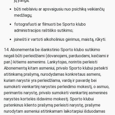
jų įranga;
būti neblaiviu ar apsvaigusiu nuo psichiką veikiančių
medžiagų;
fotografuoti ar filmuoti be Sporto klubo
administracijos raštiško sutikimo;
įsinešti ir vartoti alkoholinius gėrimus, maistą, rūkyti.
14. Abonementai be išankstinio Sporto klubo sutikimo
negali būti perleidžiami (dovanojami, parduodami, keičiami ir
pan.) kitiems asmenims. Lankytojas, norintis perleisti
Abonementą kitam asmeniui, privalo Sporto klubui pateikti
atitinkamą prašymą, nurodydamas konkretaus asmens,
kuriam narystė yra perleidžiama, vardą ir pavardę bei
sumokėti vienkartinį narystės perleidimo mokestį, o asmuo,
perimantis narystę, privalo sumokėti vienkartinį asmeninės
narystės kortelės išdavimo mokestį. Sporto klubui
patenkinus kliento prašymą perleisti narystę, prašyme
nurodytam asmeniui atitinkamam laikotarpiui išduodamas