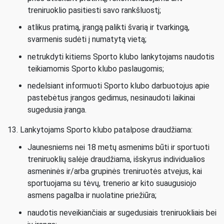
treniruoklio pasitiesti savo rankšluostį;
atlikus pratimą, įrangą palikti švarią ir tvarkingą,
svarmenis sudėti į numatytą vietą;
netrukdyti kitiems Sporto klubo lankytojams naudotis
teikiamomis Sporto klubo paslaugomis;
nedelsiant informuoti Sporto klubo darbuotojus apie
pastebėtus įrangos gedimus, nesinaudoti laikinai
sugedusia įranga.
13. Lankytojams Sporto klubo patalpose draudžiama:
Jaunesniems nei 18 metų asmenims būti ir sportuoti
treniruoklių salėje draudžiama, išskyrus individualios
asmeninės ir/arba grupinės treniruotės atvejus, kai
sportuojama su tėvų, trenerio ar kito suaugusiojo
asmens pagalba ir nuolatine priežiūra;
naudotis neveikiančiais ar sugedusiais treniruokliais bei