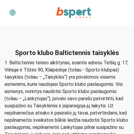
Sporto klubo Baltictennis taisyklės
1. Baltictennis teniso aikštynas, esantis adresu Telšių g. 17,
Vilniuje ir Tilžės 90, Klaipėdoje (toliau - Sporto klubpas)
taisyklės (toliau – „Taisyklės“) yra privalomos visiems
asmenims, kurie naudojasi Sporto klubo paslaugomis. Visi
asmenys, norintys naudotis Sporto klubo paslaugomis
(toliau – „Lankytojas“), privalo savo parašu patvirtinti, kad
susipažino su Taisyklėmis ir įsipareigoja jų laikytis. Už
nepilnamečius atsako ir pasirašo jų tėvai, patvirtindami, kad
nepilnamečio sveikatos būklė leidžia naudotis Sporto klubo
paslaugomis, nepilnametis Lankytojas pilnai susipažino su